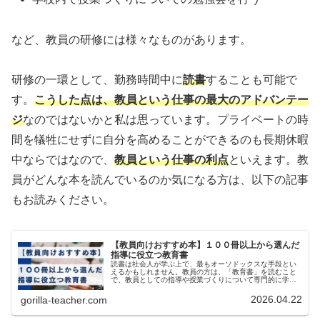
など、教員の研修には様々なものがあります。
研修の一環として、勤務時間中に
読書
することも可能で
す。
こうした点は、教員という仕事の最大のアドバンテー
ジ
なのではないかと私は思っています。プライベートの時
間を犠牲にせずに自分を高めることができるのも長期休暇
中ならではなので、
教員という仕事の利点
といえます。教
員がどんな本を読んでいるのか気になる方は、以下の記事
もお読みください。
【教員向けおすすめ本】１００冊以上から選んだ
指導に役立つ教育書
読書は社会人が学ぶ上で、最もオーソドックスな手段とい
えるかもしれません。教員の方は、「教育書」を読むこと
で、教員としての指導や授業づくりについて専門的に学び
を深めることができます。この記事では、社会人になって
から１００冊以上の本を読んできた...
2026.04.22
gorilla-teacher.com