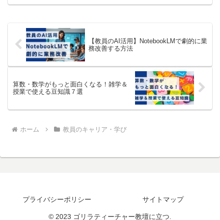
「自分で考える力を伸ばす」ためのポイ
ント５つをお伝えします。自ら考える力
を伸ばす学級経営のポイント...
【教員のAI活用】NotebookLMで劇的に業
務改善する方法
算数・数学がもっと面白くなる！雑学＆
授業で使える豆知識７選
ホーム
教員のキャリア・学び
プライバシーポリシー
サイトマップ
© 2023 ゴリラティーチャー教壇に立つ.