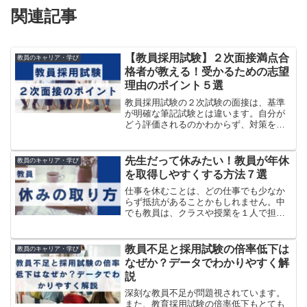
関連記事
【教員採用試験】２次面接満点合
教員のキャリア・学び
格者が教える！受かるための志望
理由のポイント５選
教員採用試験の２次試験の面接は、基準
が明確な筆記試験とは違います。自分が
どう評価されるのかわからず、対策を立
てにくいと感じる方も多いのではないで
しょうか。この記事では、計３回教員採
用試験に合格し、個人面接では５段階中
先生だって休みたい！教員が年休
教員のキャリア・学び
の最高評価だった私が、受...
を取得しやすくする方法７選
仕事を休むことは、どの仕事でも少なか
らず抵抗があることかもしれません。中
でも教員は、クラスや授業を１人で担当
していることが多く、自由に休みを取り
にくい仕事の一つと考えられます。しか
し、休みを取ることは当然の権利であ
教員不足と採用試験の倍率低下は
教員のキャリア・学び
り、実際に休みを取る方も多...
なぜか？データでわかりやすく解
説
深刻な教員不足が問題視されています。
また、教育採用試験の倍率低下もとても