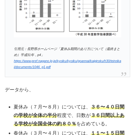
引用元：長野県ホームページ「夏休み期間のあり方について（最終まと
め）平成31年，p4」
https://www.pref.nagano.lg.jp/kyoiku/kyoiku/goannai/kaigiroku/h30/teireika
i/documents/1046_g1.pdf
データから、
夏休み（７月〜８月）については、
３６〜４０日間
の学校が全体の半分
程度で、日数が
３６日間以上あ
る学校が全国全体の約８０％
を占めている。
春休み（３月〜４月）については、
１１〜１５日間