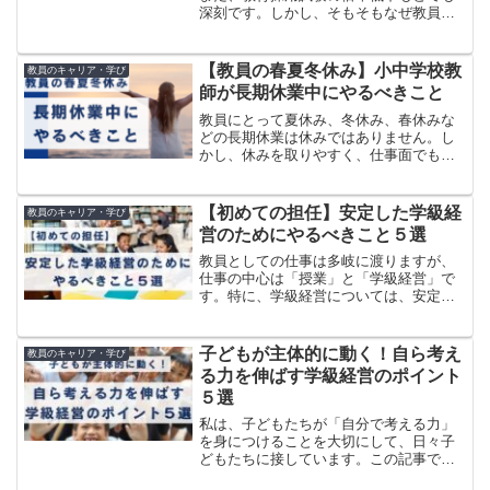
深刻です。しかし、そもそもなぜ教員不
足や採用試験の倍率低下が起こっている
のでしょうか？この記事では、データを
踏まえてわかりやすく解説し、私なりの
【教員の春夏冬休み】小中学校教
教員のキャリア・学び
改善策も書いていきます。...
師が長期休業中にやるべきこと
教員にとって夏休み、冬休み、春休みな
どの長期休業は休みではありません。し
かし、休みを取りやすく、仕事面でも自
由に使える時間が多いため、心にゆとり
が生まれる貴重な期間です。そんな長期
休業中を有意義に過ごすことは、自身の
【初めての担任】安定した学級経
教員のキャリア・学び
スキルアップや休み明けの...
営のためにやるべきこと５選
教員としての仕事は多岐に渡りますが、
仕事の中心は「授業」と「学級経営」で
す。特に、学級経営については、安定し
た学級経営ができるかどうかが授業にも
影響するため、とても重要です。しか
し、特に小学校では採用直後に担任を任
子どもが主体的に動く！自ら考え
教員のキャリア・学び
せられるなど、なかなか準備...
る力を伸ばす学級経営のポイント
５選
私は、子どもたちが「自分で考える力」
を身につけることを大切にして、日々子
どもたちに接しています。この記事で
は、小学校と中学校の学級経営において