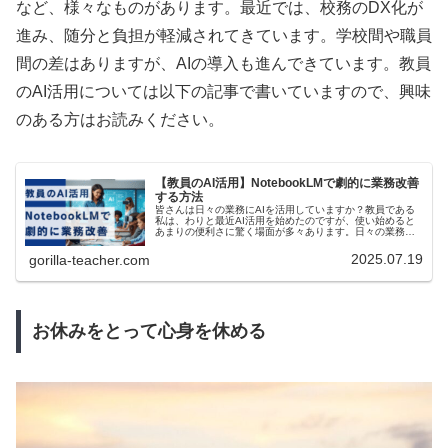
など、様々なものがあります。最近では、校務のDX化が
進み、随分と負担が軽減されてきています。学校間や職員
間の差はありますが、AIの導入も進んできています。教員
のAI活用については以下の記事で書いていますので、興味
のある方はお読みください。
【教員のAI活用】NotebookLMで劇的に業務改善
する方法
皆さんは日々の業務にAIを活用していますか？教員である
私は、わりと最近AI活用を始めたのですが、使い始めると
あまりの便利さに驚く場面が多々あります。日々の業務改
善にかなりつながっています。この記事では、私が最近
「これはすごい！」と感じて高頻...
2025.07.19
gorilla-teacher.com
お休みをとって心身を休める