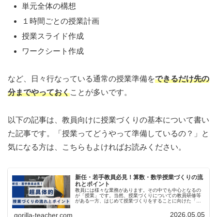
単元全体の構想
１時間ごとの授業計画
授業スライド作成
ワークシート作成
など、日々行なっている通常の授業準備を
できるだけ先の
分までやっておく
ことが多いです。
以下の記事は、教員向けに授業づくりの基本について書い
た記事です。「授業ってどうやって準備しているの？」と
気になる方は、こちらもよければお読みください。
新任・若手教員必見！算数・数学授業づくりの流
れとポイント
教員には様々な業務があります。その中でも中心となるの
が「授業」です。当然、授業づくりについての教員研修等
がある一方、はじめて授業づくりをすることに向けた「具
体的なハウツー」の研修は見たことがありません。授業づ
くりは様々な手法があり、一人ひと...
2026.05.05
gorilla-teacher.com