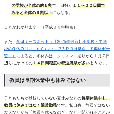
の学校が全体の約６割
で、日数が
１１〜２０日間で
みると全体の９割以上
にもなる。
ことがわかります。（平成３０年時点）
また、
学研キッズネット（【2025年最新】小学校・中学
校の冬休みはいつからいつまで？都道府県別「冬季休暇一
覧」）
によると、冬休みは、クリスマス辺りから１月７日
辺りにかけての
１４日間程度の都道府県が多い
ようです。
教員は長期休業中も休みではない
子どもたちが登校していない夏休みなどの
長期休業中も、
教員は休みではなく通常勤務
です。私自身、教員ではない
友人などから「教員も休みなの？」などと聞かれることが