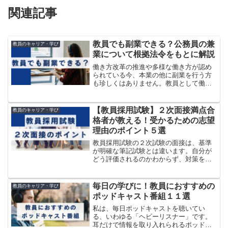
関連記事
教員でも副業できる？公務員の兼
教員のキャリア・学び
業について根拠法令をもとに解説
働き方改革の推進や多様な働き方が認め
られている今、本業の他に副業を行う方
も珍しくはありません。教員として働い
ている方の中にも「副業」に関心のある
方は多いのではないでしょうか？教員は
公務員ですから、原則的に副業は禁止さ
【教員採用試験】２次面接満点合
教員のキャリア・学び
れています。しかし、副業...
格者が教える！受かるための志望
理由のポイント５選
教員採用試験の２次試験の面接は、基準
が明確な筆記試験とは違います。自分が
どう評価されるのかわからず、対策を立
てにくいと感じる方も多いのではないで
しょうか。この記事では、計３回教員採
用試験に合格し、個人面接では５段階中
毎日の学びに！教員におすすめの
教員のキャリア・学び
の最高評価だった私が、受...
ポッドキャスト番組１１選
私は、毎日ポッドキャストを聴いてい
る、いわゆる「ヘビーリスナー」です。
耳だけで情報を取り入れられるポッドキ