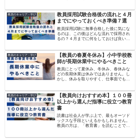
ャストは、通勤や家事の時間など「何か
をしながら」のインプットに最適です。
この記事では、ヘビーリスナーである私
教員採用試験合格後の流れと４月
教員のキャリア・学び
が実際に日々聴いている番組...
までにやっておくべき準備７選
教員採用試験に無事合格した後に気にな
るのは、この後はどんな流れで採用され
るの？４月までに何をしておけば良いだ
ろう？などではないでしょうか？私はそ
うでした。そこでこの記事では、無事に
教員採用試験を突破し、４月から採用さ
【教員の春夏冬休み】小中学校教
教員のキャリア・学び
れる皆さんに向けて、「合...
師が長期休業中にやるべきこと
教員にとって夏休み、冬休み、春休みな
どの長期休業は休みではありません。し
かし、休みを取りやすく、仕事面でも自
由に使える時間が多いため、心にゆとり
が生まれる貴重な期間です。そんな長期
休業中を有意義に過ごすことは、自身の
【教員向けおすすめ本】１００冊
教員のキャリア・学び
スキルアップや休み明けの...
以上から選んだ指導に役立つ教育
書
読書は社会人が学ぶ上で、最もオーソド
ックスな手段といえるかもしれません。
教員の方は、「教育書」を読むことで、
教員としての指導や授業づくりについて
専門的に学びを深めることができます。