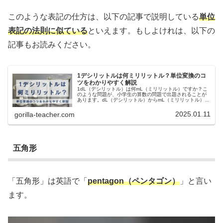
このような表記の仕方は、以下の記事で説明している
単位
表記の法則に似ている
といえます。もしよけれは、以下の
記事もお読みください。
1デシリットルは何ミリリットル？単位変換のコ
ツをわかりやすく解説
1dL（デシリットル）は何mL（ミリリットル）ですか？こ
のような問題が、小学生の算数の問題で出題されることが
あります。dL（デシリットル）からmL（ミリリットル）の
ように、同じ数量のものについて単位を換えることを「単
位変換」といいます。簡単...
2025.01.11
gorilla-teacher.com
五角形
「五角形」は英語で「
pentagon（ペンタゴン）
」と言い
ます。