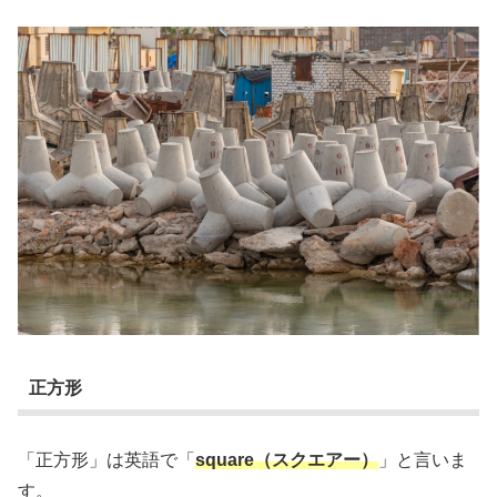
正方形
「正方形」は英語で「
square（スクエアー）
」と言いま
す。