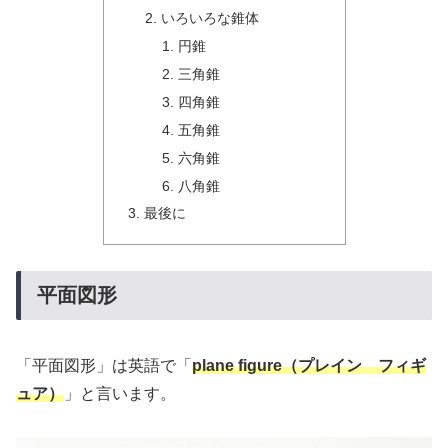
いろいろな錐体
円錐
三角錐
四角錐
五角錐
六角錐
八角錐
最後に
平面図形
「平面図形」は英語で「
plane figure（プレイン フィギ
ュア）
」と言います。