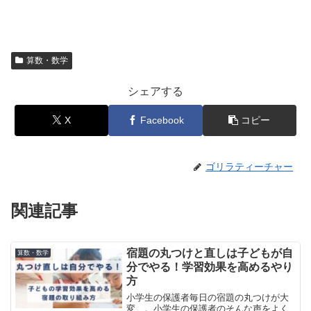
算数・数学
シェアする
X
Facebook
コピー
ゴリラティーチャー
関連記事
宿題の丸つけと直しは子どもが自
算数・数学
分でやる！学習効果を高めるやり
方
小学生の保護者毎日の宿題の丸つけが大
変…。小学生の保護者のそんな声をよく