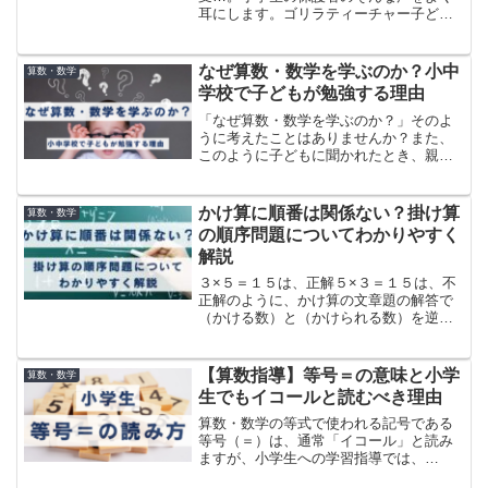
耳にします。ゴリラティーチャー子ども
のためにも、親のためにも、宿題の丸つ
けは子どもが自分でやるようにするのが
オススメです。宿題の丸つけと直しを子
なぜ算数・数学を学ぶのか？小中
算数・数学
どもが自分ですることで、...
学校で子どもが勉強する理由
「なぜ算数・数学を学ぶのか？」そのよ
うに考えたことはありませんか？また、
このように子どもに聞かれたとき、親と
してどう答えますか？この記事では、大
学院で算数・数学教育を専門に研究した
学習塾室長として算数・数学指導にかか
かけ算に順番は関係ない？掛け算
算数・数学
わった小中学校教員として...
の順序問題についてわかりやすく
解説
３×５＝１５は、正解５×３＝１５は、不
正解のように、かけ算の文章題の解答で
（かける数）と（かけられる数）を逆に
したことで不正解にされるということが
SNSなどで話題になります。いわゆる
「かけ算の順序問題」です。この記事で
【算数指導】等号＝の意味と小学
算数・数学
は、学習塾講師、中学校...
生でもイコールと読むべき理由
算数・数学の等式で使われる記号である
等号（＝）は、通常「イコール」と読み
ますが、小学生への学習指導では、
「は」と読むことが多いです。しかし私