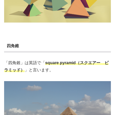
四角錐
「四角錐」は英語で「
square pyramid（スクエアー ピ
ラミッド）
」と言います。