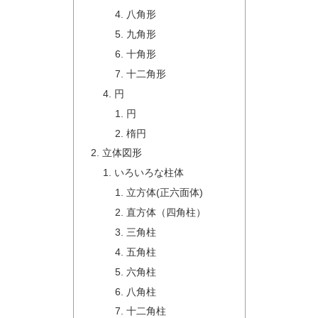
八角形
九角形
十角形
十二角形
円
円
楕円
立体図形
いろいろな柱体
立方体(正六面体)
直方体（四角柱）
三角柱
五角柱
六角柱
八角柱
十二角柱