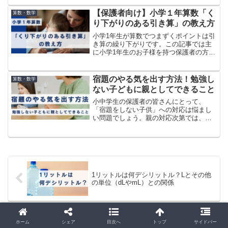
は、少なくとも小学校高学年くらいから
は「イコール」と読むのが良いと考えて
【保護者向け】小学１年算数「く
算数・数学
います。それは、等号（＝）の...
り下がりのある引き算」の教え方
小学1年生が算数でつまずくポイントは引
き算の繰り下がりです。この記事では主
に小学1年生のお子様を持つ保護者の方に
向けて、子供の学習をどのようにサポー
トしたら良いかについて書いていきま
す。お子様の宿題のサポートなどにお役
宿題のやる気を出す方法！勉強し
算数・数学
立ててきたら役立ててい...
ない子どもに親としてできること
小中学生の保護者の皆さんにとって、
「宿題をしない子供」への対応は悩まし
い問題でしょう。親の対応次第では、か
えって逆効果となり、子どもが宿題から
遠ざかってしまうこともあります。小中
学生の子どもが、家で宿題をやらずにイ
ライラ…なんてことありませ...
1リットルは何デシリットル？Lとその他
の単位（dLやmL）との関係
【教員のAI活用】NotebookLMで劇的に業
ホーム
シェア
目次へ
トップ
サイドバー
務改善する方法