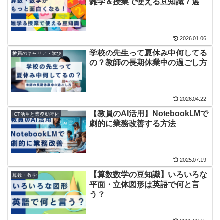
雑学＆授業で使える豆知識７選
2026.01.06
学校の先生って夏休み中何してる
教員のキャリア・学び
の？教師の長期休業中の過ごし方
2026.04.22
【教員のAI活用】NotebookLMで
ICT活用と業務効率化
劇的に業務改善する方法
2025.07.19
【算数数学の豆知識】いろいろな
算数・数学
平面・立体図形は英語で何と言
う？