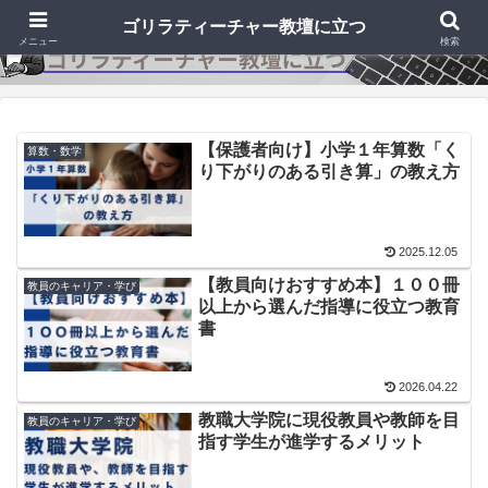
ゴリラティーチャー教壇に立つ
メニュー
検索
【保護者向け】小学１年算数「く
算数・数学
り下がりのある引き算」の教え方
2025.12.05
【教員向けおすすめ本】１００冊
教員のキャリア・学び
以上から選んだ指導に役立つ教育
書
2026.04.22
教職大学院に現役教員や教師を目
教員のキャリア・学び
指す学生が進学するメリット